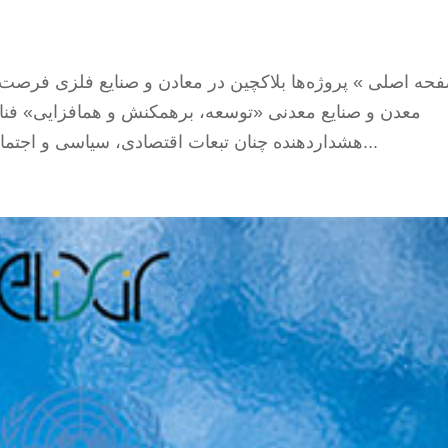
حه اصلی » پروژه‌ها بلاکچین در معادن و صنایع فلزی فرصت
معدن و صنایع معدنی «توسعه، برهمکنش و هم‏افزایی» فناوری
هشداردهنده چنان تبعات اقتصادی، سیاسی و اجتماعی است که عملاً سطوح حاکمیتی و تمدنی...