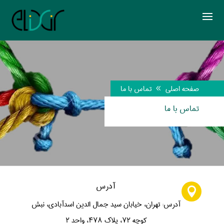
صفحه اصلی
تماس با ما
8
تماس با ما
آدرس

آدرس: تهران، خیابان سید جمال الدین اسدآبادی، نبش
کوچه ۷۲، پلاک ۴۷۸، واحد ۲